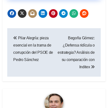
Navegación
Pilar Alegría: pieza
Begoña Gómez:
de
esencial en la trama de
¿Defensa ridícula o
entradas
corrupción del PSOE de
estrategia? Análisis de
Pedro Sánchez
su comparación con
Inditex