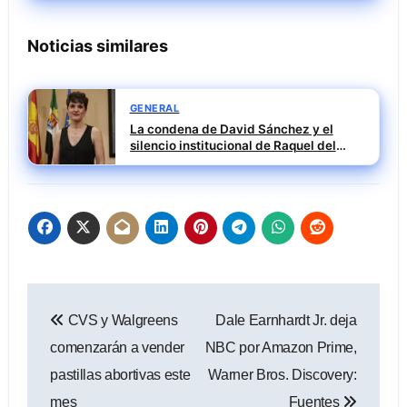
Noticias similares
GENERAL
La condena de David Sánchez y el
silencio institucional de Raquel del
Puerto
Navegación
CVS y Walgreens
Dale Earnhardt Jr. deja
de
comenzarán a vender
NBC por Amazon Prime,
entradas
pastillas abortivas este
Warner Bros. Discovery:
mes
Fuentes